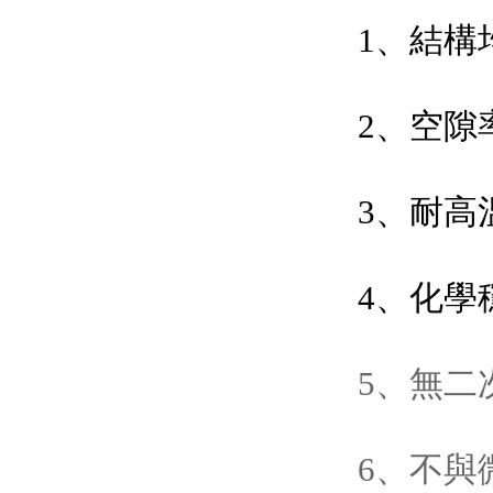
1
2、空隙率
3、耐
4、化學
5、無二次
6、