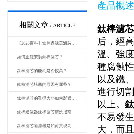
產品概
相關文章
/ ARTICLE
鈦棒濾
后，
【2026百科】鈦棒過濾器濾芯的孔徑0.22μm與0.45μm分別適用于哪些場景？
溫、強度
如何正確安裝鈦棒濾芯？
種腐蝕性介
鈦棒濾芯的能耗是否較高？
以及鐵
鈦棒濾芯堵塞的原因有哪些？
進行切割
鈦棒濾芯的孔徑大小如何影響過濾效果？
以上。
鈦棒過濾器鈦棒濾芯清洗指南
不易發生變
鈦棒濾芯過濾器是如何實現高精密過濾的？
大